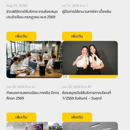
-
งานเทคโนโลยีสารสนเทศ
Aug 03, 2026
0
Jul 16, 2026
อ่าน
1
-
งานเทคโนโลยีการศึกษา
ข่าวสถิติการให้บริการ งานห้องสมุด 
คู่มือการใช้งาน turnitin เบื้องต้น
ประจำเดือน กรกฎาคม พ.ศ.2569
-
งานห้องสมุด
ติดต่อเรา
เพิ่มเติม
เพิ่มเติม
Jun 25, 2026
อ่าน
62
Jun 23, 2026
อ่าน
40
กำหนดการลงทะเบียน ภาคต้น ปีการ
ห้องสมุดเปิดให้บริการภาคเรียนที่ 
ศึกษา 2569
1/2569 วันจันทร์ – วันศุกร์
เพิ่มเติม
เพิ่มเติม