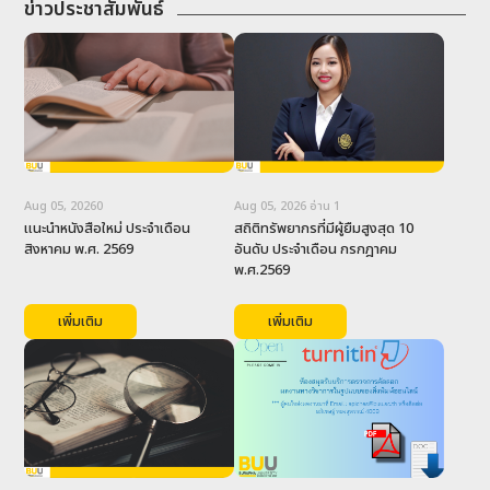
-
ระบบสารสนเทศสำหรับคณาจารย์
ข่าวประชาสัมพันธ์
และบุคคลากร
คณะหน่วยงาน
-
คณะวิทยาศาสตร์และศิลปศาสตร์
-
คณะเทคโนโลยีทางทะเล
-
คณะอัญมณี
-
กองบริหารวิทยาเขตจันทบุรี
Aug 05, 2026
0
Aug 05, 2026
อ่าน
1
แนะนำหนังสือใหม่ ประจำเดือน 
สถิติทรัพยากรที่มีผู้ยืมสูงสุด 10 
-
งานสารบรรณและธุรการ
สิงหาคม พ.ศ. 2569
อันดับ ประจำเดือน กรกฎาคม 
พ.ศ.2569
-
งานการเจ้าหน้าที่
-
งานแผนและทรัพย์สิน
เพิ่มเติม
เพิ่มเติม
-
งานวิชาการและวิเทศสัมพันธ์
-
งานกิจการนิสิต
-
งานอาคารสถานที่และยานพาหนะ
-
โครงการจัดตั้งสำนักวิทยบริการและ
เทคโนโลยีสารสนเทศ